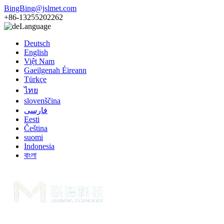
BingBing@jslmet.com
+86-13255202262
Language
Deutsch
English
Việt Nam
Gaeilgenah Éireann
Türkçe
ไทย
slovenščina
فارسی
Eesti
Čeština
suomi
Indonesia
বাংলা